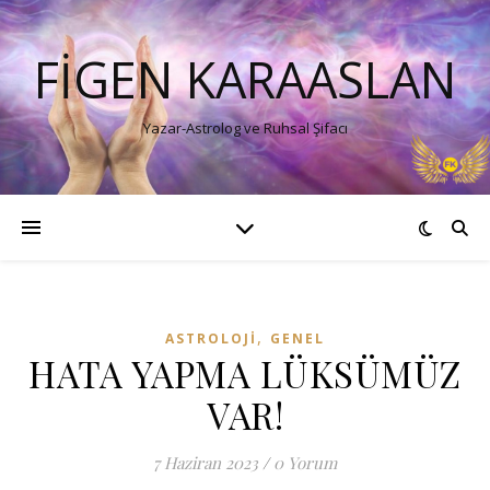
FIGEN KARAASLAN
Yazar-Astrolog ve Ruhsal Şifacı
,
ASTROLOJI
GENEL
HATA YAPMA LÜKSÜMÜZ
VAR!
7 Haziran 2023
/
0 Yorum