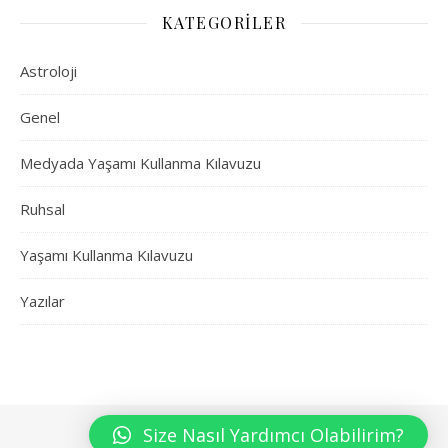
KATEGORILER
Astroloji
Genel
Medyada Yaşamı Kullanma Kılavuzu
Ruhsal
Yaşamı Kullanma Kılavuzu
Yazılar
Size Nasıl Yardımcı Olabilirim?
WP Royal
tarafından Ashe teması.