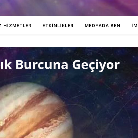
M HIZMETLER
ETKINLIKLER
MEDYADA BEN
İM