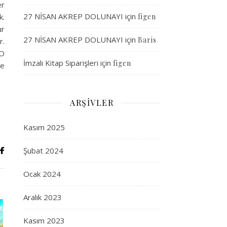
er
27 NİSAN AKREP DOLUNAYI
için
figen
k.
ur
27 NİSAN AKREP DOLUNAYI
için
Baris
r.
 O
İmzalı Kitap Siparişleri
için
figen
le
ARŞIVLER
Kasım 2025
Şubat 2024
Ocak 2024
Aralık 2023
Kasım 2023