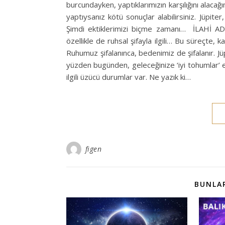
burcundayken, yaptıklarımızın karşılığını alacağ
yaptıysanız kötü sonuçlar alabilirsiniz. Jüpite
Şimdi ektiklerimizi biçme zamanı… İLAHİ ADA
özellikle de ruhsal şifayla ilgili… Bu süreçte, kan
Ruhumuz şifalanınca, bedenimiz de şifalanır. J
yüzden bugünden, geleceğinize ‘iyi tohumlar’ ek
ilgili üzücü durumlar var. Ne yazık ki…
figen
BUNLAR