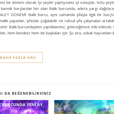
ımız bir dönem olacak. İyi şeyler yaptıysanız iyi sonuçlar, kötü şeyl
r, karmik burçlardan biri olan Balık burcunda, adeta yargı dağıtaca
LET DÖNEMİ Balık burcu, aynı zamanda şifayla ilgili bir burçt
allık yapanlar, şifacılar çoğalabilir ve ruhsal şifa çalışmaları artabili
üpiter Balık burcundayken yaptıklarımız, geleceğimize etki edecek.
in, hem kendiniz hem de başkaları için. Şu sıra, sokak hayvanları i
DAHA FAZLA OKU
I DA BEĞENEBILIRSINIZ