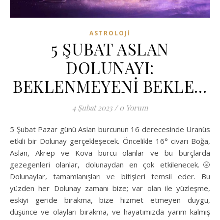
ASTROLOJI
5 ŞUBAT ASLAN
DOLUNAYI:
BEKLENMEYENİ BEKLE…
4 Şubat 2023
/
0 Yorum
5 Şubat Pazar günü Aslan burcunun 16 derecesinde Uranüs
etkili bir Dolunay gerçekleşecek. Öncelikle 16° civarı Boğa,
Aslan, Akrep ve Kova burcu olanlar ve bu burçlarda
gezegenleri olanlar, dolunaydan en çok etkilenecek.🌝
Dolunaylar, tamamlanışları ve bitişleri temsil eder. Bu
yüzden her Dolunay zamanı bize; var olan ile yüzleşme,
eskiyi geride bırakma, bize hizmet etmeyen duygu,
düşünce ve olayları bırakma, ve hayatımızda yarım kalmış