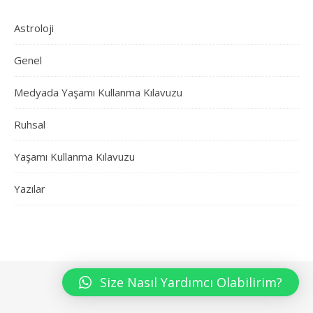
Astroloji
Genel
Medyada Yaşamı Kullanma Kılavuzu
Ruhsal
Yaşamı Kullanma Kılavuzu
Yazılar
Size Nasıl Yardımcı Olabilirim?
WP Royal
tarafından Ashe teması.